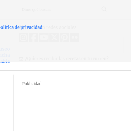
Síguenos en redes sociales
olítica de privacidad
.
Museo
ancha
¿Quieres recibir las
recetas en tu correo?
rable
Publicidad