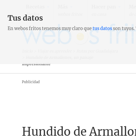
Recetas
Más
Hacer pan
Me
fáciles
webos fritos
en casa
de 
Tus datos
En webos fritos tenemos muy claro que
tus datos
son tuyos.
Inicio
>
Viajar es aprender
>
Rutas por Guadalajara
>
Hundido de Armallones, un paisaje
impresionante
Publicidad
Hundido de Armallon