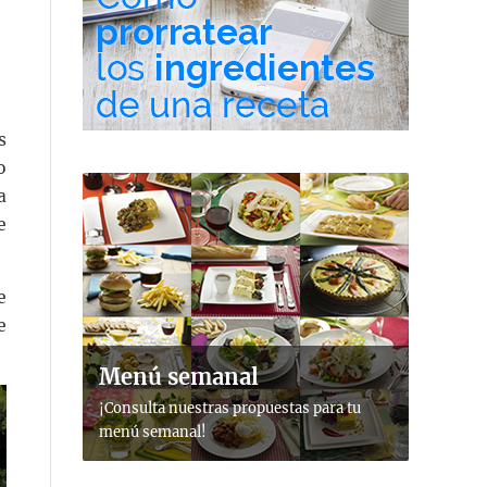
s
o
a
e
e
e
Menú semanal
¡Consulta nuestras propuestas para tu
menú semanal!