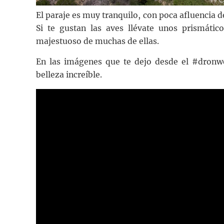
El paraje es muy tranquilo, con poca afluencia 
Si te gustan las aves llévate unos prismátic
majestuoso de muchas de ellas.
En las imágenes que te dejo desde el #dronwe
belleza increíble.