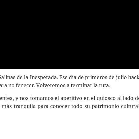
alinas de la Inesperada. Ese día de primeros de julio hací
ra no fenecer. Volveremos a terminar la ruta.
ntes, y nos tomamos el aperitivo en el quiosco al lado d
 más tranquila para conocer todo su patrimonio cultural