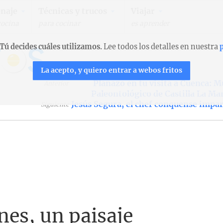
naje
Técnicas y trucos
Viajar
cocina
para cocinar
es aprender
Tú decides cuáles utilizamos.
Lee todos los detalles en nuestra
p
La acepto, y quiero entrar a webos fritos
Planazo en tu visita a Cuenca: 
Anterior
Paleontológico de Castilla La M
Jesús Segura, el chef conquense impa
Siguiente
es, un paisaje