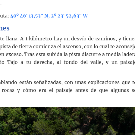
.
ruta:
40º 46′ 13,53″ N, 2º 23′ 52,63″ W
nes
 llana. A 1 kilómetro hay un desvío de caminos, y tiene
 pista de tierra comienza el ascenso, con lo cual te aconsej
en exceso. Tras esta subida la pista discurre a media lader
río Tajo a tu derecha, al fondo del valle, y un paisaj
lando están señalizadas, con unas explicaciones que t
 rocas y cómo era el paisaje antes de que algunas s