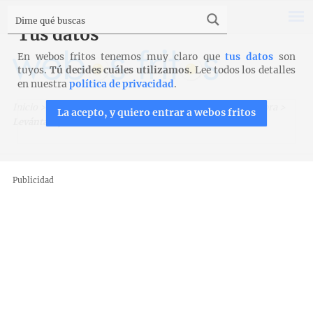
Tus datos
En webos fritos tenemos muy claro que
tus datos
son
tuyos.
Tú decides cuáles utilizamos.
Lee todos los detalles
en nuestra
política de privacidad
.
Inicio
>
Trucos, técnicas y productos
>
La cesta de la compra
>
La acepto, y quiero entrar a webos fritos
Levántate y cocina
Publicidad