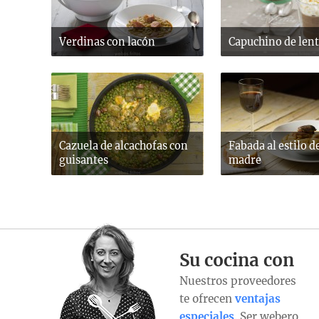
Verdinas con lacón
Capuchino de lent
Cazuela de alcachofas con
Fabada al estilo d
guisantes
madre
Su cocina con
Nuestros proveedores
te ofrecen
ventajas
especiales
. Ser webero