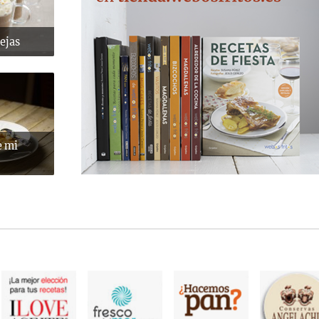
ejas
e mi