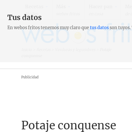
Recetas
Más
Hacer pan
Me
fáciles
webos fritos
en casa
de 
Tus datos
En webos fritos tenemos muy claro que
tus datos
son tuyos.
Inicio
>
Recetas
>
Verduras y legumbres
>
Potaje
conquense
Publicidad
Potaje conquense