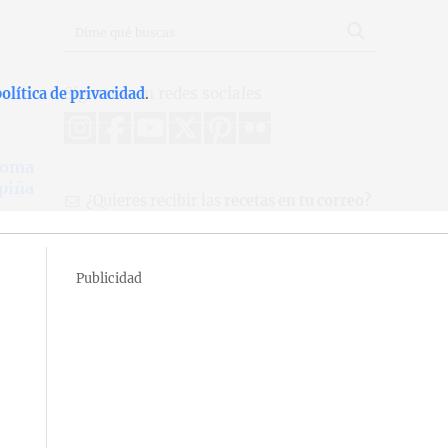
Síguenos en redes sociales
olítica de privacidad
.
goma
 piña
¿Quieres recibir las
recetas en tu correo?
Publicidad