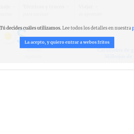
naje
Técnicas y trucos
Viajar
cocina
para cocinar
es aprender
Tú decides cuáles utilizamos.
Lee todos los detalles en nuestra
p
La acepto, y quiero entrar a webos fritos
Caramelos de 
Anterior
Milhojas de
Siguiente