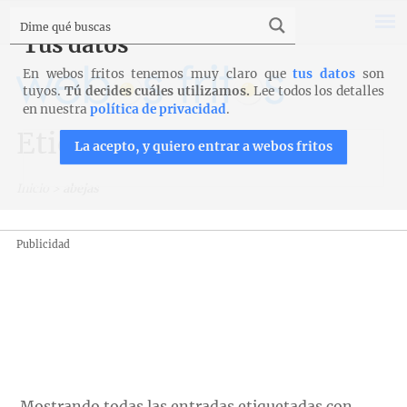
Tus datos
En webos fritos tenemos muy claro que
tus datos
son
tuyos.
Tú decides cuáles utilizamos.
Lee todos los detalles
en nuestra
política de privacidad
.
Etiqueta: abejas
La acepto, y quiero entrar a webos fritos
Inicio
>
abejas
Publicidad
Mostrando todas las entradas etiquetadas con