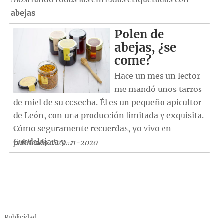
abejas
Polen de
abejas, ¿se
come?
Hace un mes un lector
me mandó unos tarros
de miel de su cosecha. Él es un pequeño apicultor
de León, con una producción limitada y exquisita.
Cómo seguramente recuerdas, yo vivo en
Guadalajara y...
publicado el 29-11-2020
Publicidad