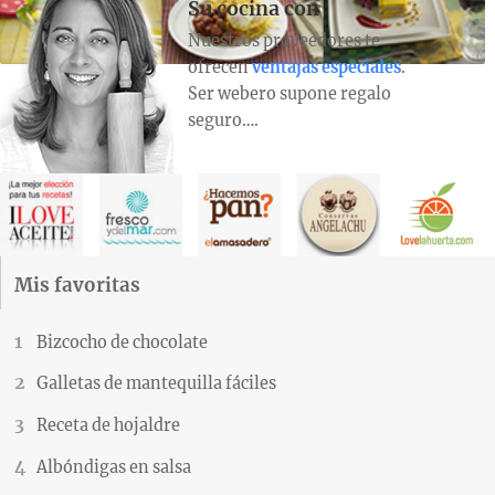
Su cocina con
Nuestros proveedores te
ofrecen
ventajas especiales
.
Ser webero supone regalo
seguro….
Mis favoritas
Bizcocho de chocolate
Galletas de mantequilla fáciles
Receta de hojaldre
Albóndigas en salsa