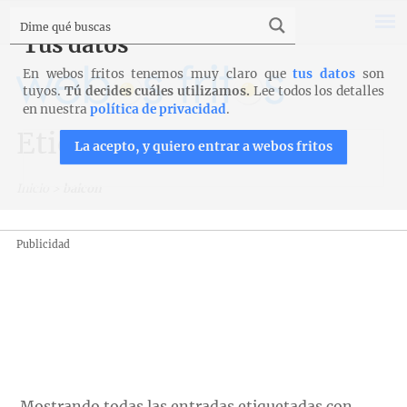
Tus datos
En webos fritos tenemos muy claro que
tus datos
son
tuyos.
Tú decides cuáles utilizamos.
Lee todos los detalles
en nuestra
política de privacidad
.
Etiqueta: baicon
La acepto, y quiero entrar a webos fritos
Inicio
>
baicon
Publicidad
Mostrando todas las entradas etiquetadas con