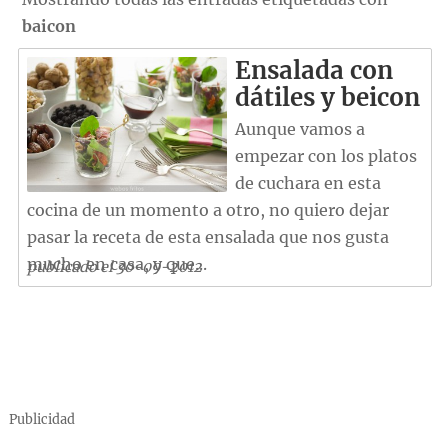
baicon
Ensalada con
dátiles y beicon
Aunque vamos a
empezar con los platos
de cuchara en esta
cocina de un momento a otro, no quiero dejar
pasar la receta de esta ensalada que nos gusta
mucho en casa, y que...
publicado el 30-09-2012
Publicidad