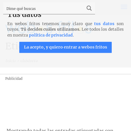
Tus datos
En webos fritos tenemos muy claro que
tus datos
son
tuyos.
Tú decides cuáles utilizamos.
Lee todos los detalles
en nuestra
política de privacidad
.
Etiqueta: chistorra
La acepto, y quiero entrar a webos fritos
Inicio
>
chistorra
Publicidad
Mostrando todas las entradas etiquetadas con