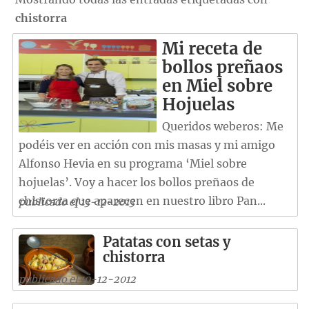
chistorra
Mi receta de
bollos preñaos
en Miel sobre
Hojuelas
Queridos weberos: Me
podéis ver en acción con mis masas y mi amigo
Alfonso Hevia en su programa ‘Miel sobre
hojuelas’. Voy a hacer los bollos preñaos de
chistorra que aparecen en nuestro libro Pan...
publicado el 13-12-2013
Patatas con setas y
chistorra
publicado el 10-12-2012