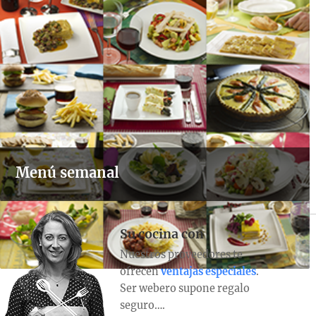
Menú semanal
Su cocina con
Nuestros proveedores te
ofrecen
ventajas especiales
.
Ser webero supone regalo
seguro….