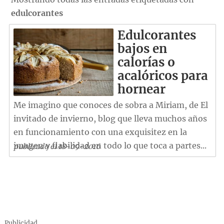
edulcorantes
Edulcorantes
bajos en
calorías o
acalóricos para
hornear
Me imagino que conoces de sobra a Miriam, de El
invitado de invierno, blog que lleva muchos años
en funcionamiento con una exquisitez en la
imagen y fiabilidad en todo lo que toca a partes...
publicado el 18-09-2016
Publicidad