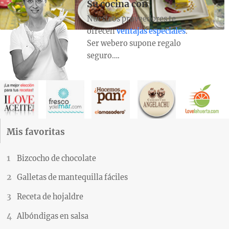
Su cocina con
Nuestros proveedores te
ofrecen
ventajas especiales
.
Ser webero supone regalo
seguro….
Mis favoritas
Bizcocho de chocolate
Galletas de mantequilla fáciles
Receta de hojaldre
Albóndigas en salsa