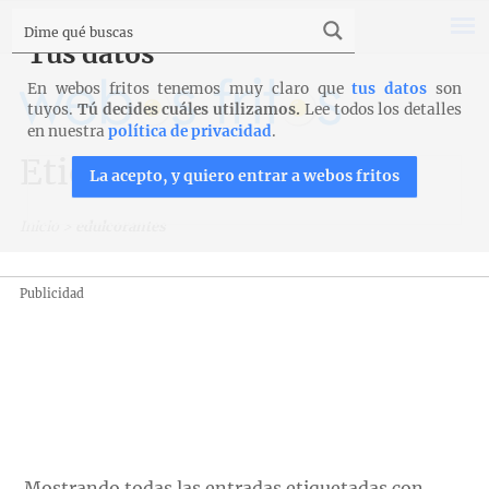
Tus datos
En webos fritos tenemos muy claro que
tus datos
son
tuyos.
Tú decides cuáles utilizamos.
Lee todos los detalles
en nuestra
política de privacidad
.
Etiqueta: edulcorantes
La acepto, y quiero entrar a webos fritos
Inicio
>
edulcorantes
Publicidad
Mostrando todas las entradas etiquetadas con