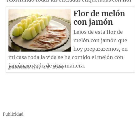
Flor de melón
con jamón
Lejos de esta flor de
melón con jamón que
hoy prepararemos, en
mi casa toda la vida se ha comido el melón con
jamón cortado de otra manera.
publicado el 17-06-2009
Publicidad