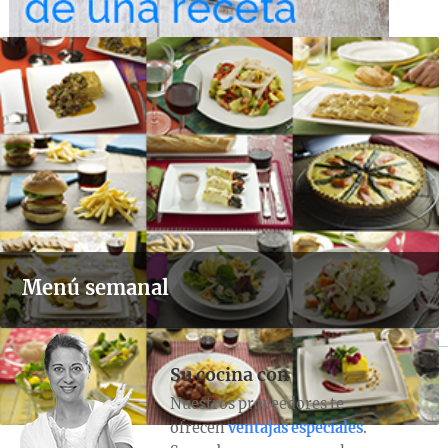
Menú semanal
Su cocina con
Nuestros proveedores te
ofrecen
ventajas especiales
.