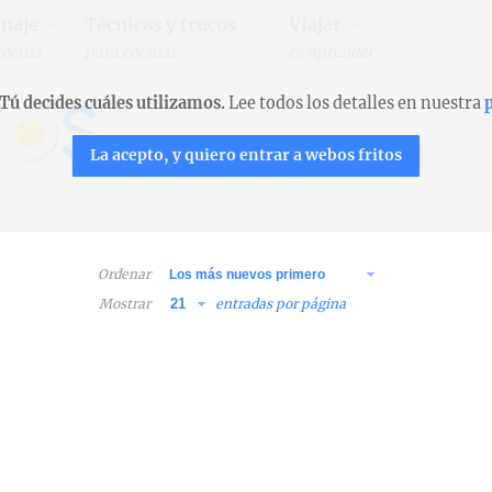
naje
Técnicas y trucos
Viajar
cocina
para cocinar
es aprender
Tú decides cuáles utilizamos.
Lee todos los detalles en nuestra
p
La acepto, y quiero entrar a webos fritos
Ordenar
Mostrar
entradas por página