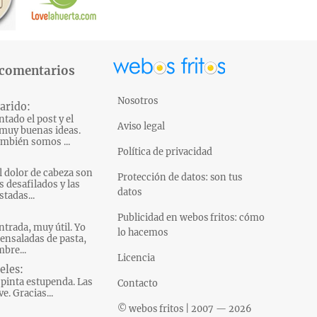
 comentarios
Nosotros
arido:
tado el post y el
Aviso legal
muy buenas ideas.
mbién somos ...
Política de privacidad
l dolor de cabeza son
Protección de datos: son tus
s desafilados y las
datos
tadas...
Publicidad en webos fritos: cómo
ntrada, muy útil. Yo
lo hacemos
ensaladas de pasta,
bre...
Licencia
eles:
pinta estupenda. Las
Contacto
e. Gracias...
© webos fritos | 2007 — 2026