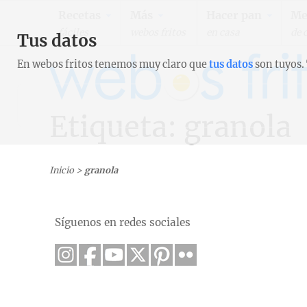
Recetas
Más
Hacer pan
Me
fáciles
webos fritos
en casa
de 
Tus datos
En webos fritos tenemos muy claro que
tus datos
son tuyos.
Etiqueta: granola
Inicio
>
granola
Síguenos en redes sociales