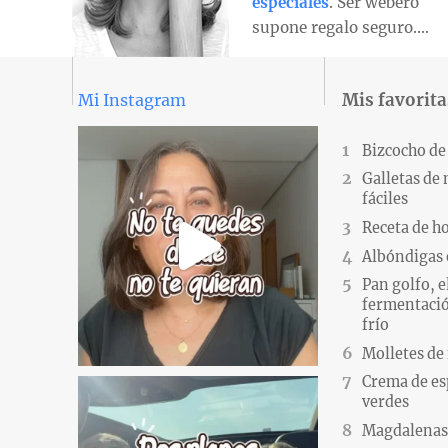
especiales
. Ser webero
supone regalo seguro….
Mis favorita
Mi Instagram
Bizcocho de
Galletas de
fáciles
Receta de h
Albóndigas 
Pan golfo, e
fermentació
frío
Molletes de
Crema de es
verdes
Magdalenas.