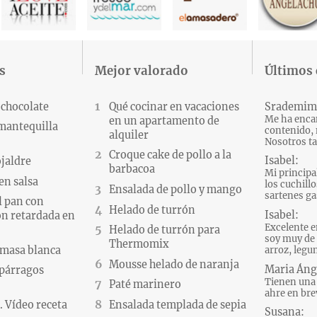
s
Mejor valorado
Últimos
 chocolate
Qué cocinar en vacaciones
Srademim
Me ha encan
en un apartamento de
 mantequilla
contenido, 
alquiler
Nosotros ta
Croque cake de pollo a la
Isabel:
ojaldre
barbacoa
Mi principa
en salsa
los cuchillo
Ensalada de pollo y mango
sartenes gas
l pan con
Helado de turrón
Isabel:
n retardada en
Excelente e
Helado de turrón para
soy muy de 
Thermomix
 masa blanca
arroz, legum
Mousse helado de naranja
Maria Áng
párragos
Tienen una 
Paté marinero
ahre en brev
 Vídeo receta
Ensalada templada de sepia
Susana: