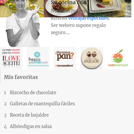
Su cocina con
Nuestros proveedores te
ofrecen
ventajas especiales
.
Ser webero supone regalo
seguro….
Mis favoritas
Bizcocho de chocolate
Galletas de mantequilla fáciles
Receta de hojaldre
Albóndigas en salsa