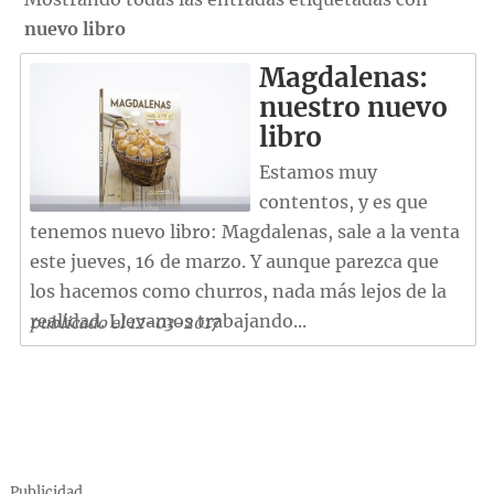
nuevo libro
Magdalenas:
nuestro nuevo
libro
Estamos muy
contentos, y es que
tenemos nuevo libro: Magdalenas, sale a la venta
este jueves, 16 de marzo. Y aunque parezca que
los hacemos como churros, nada más lejos de la
realidad. Llevamos trabajando...
publicado el 12-03-2017
Publicidad