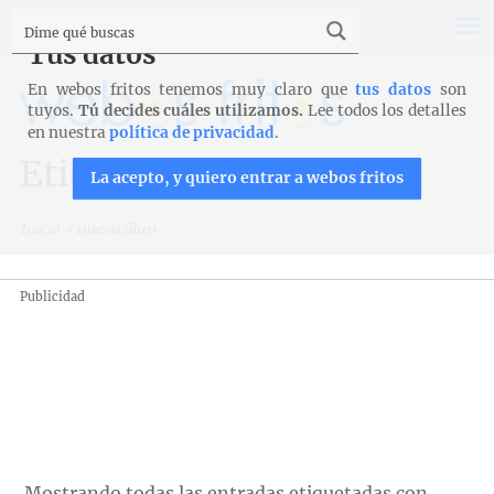
Tus datos
En webos fritos tenemos muy claro que
tus datos
son
tuyos.
Tú decides cuáles utilizamos.
Lee todos los detalles
en nuestra
política de privacidad
.
Etiqueta: nuevo libro
La acepto, y quiero entrar a webos fritos
Inicio
>
nuevo libro
Publicidad
Mostrando todas las entradas etiquetadas con