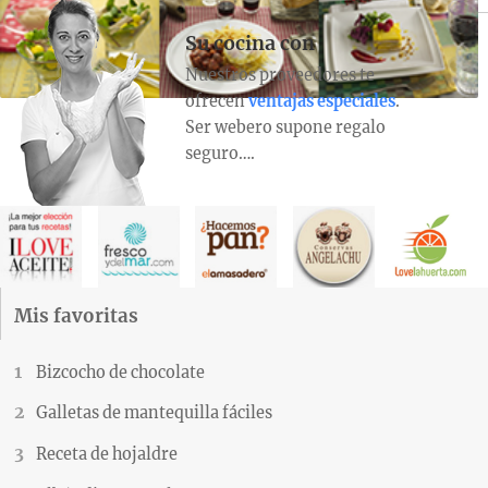
Su cocina con
Nuestros proveedores te
ofrecen
ventajas especiales
.
Ser webero supone regalo
seguro….
Mis favoritas
Bizcocho de chocolate
Galletas de mantequilla fáciles
Receta de hojaldre