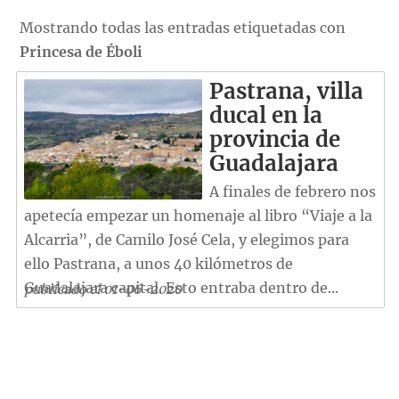
Mostrando todas las entradas etiquetadas con
Princesa de Éboli
Pastrana, villa
ducal en la
provincia de
Guadalajara
A finales de febrero nos
apetecía empezar un homenaje al libro “Viaje a la
Alcarria”, de Camilo José Cela, y elegimos para
ello Pastrana, a unos 40 kilómetros de
Guadalajara capital. Esto entraba dentro de...
publicado el 01-06-2020