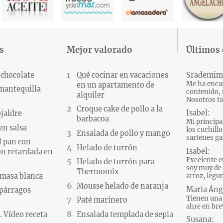
s
Mejor valorado
Últimos
 chocolate
Qué cocinar en vacaciones
Srademim
Me ha encan
en un apartamento de
 mantequilla
contenido, 
alquiler
Nosotros ta
Croque cake de pollo a la
Isabel:
ojaldre
barbacoa
Mi principa
en salsa
los cuchillo
Ensalada de pollo y mango
sartenes gas
l pan con
Helado de turrón
Isabel:
n retardada en
Excelente e
Helado de turrón para
soy muy de 
Thermomix
 masa blanca
arroz, legum
Mousse helado de naranja
Maria Áng
párragos
Tienen una 
Paté marinero
ahre en brev
 Vídeo receta
Ensalada templada de sepia
Susana: