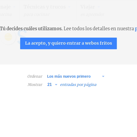
naje
Técnicas y trucos
Viajar
cocina
para cocinar
es aprender
Tú decides cuáles utilizamos.
Lee todos los detalles en nuestra
p
La acepto, y quiero entrar a webos fritos
Ordenar
Mostrar
entradas por página