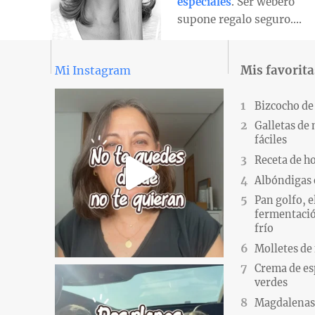
especiales
. Ser webero
supone regalo seguro….
Mis favorita
Mi Instagram
Bizcocho de
Galletas de
fáciles
Receta de h
Albóndigas 
Pan golfo, e
fermentació
frío
Molletes de
Crema de es
verdes
Magdalenas.