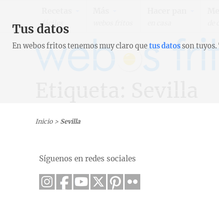
Recetas
Más
Hacer pan
Me
fáciles
webos fritos
en casa
de 
Tus datos
En webos fritos tenemos muy claro que
tus datos
son tuyos.
Etiqueta: Sevilla
Inicio
>
Sevilla
Síguenos en redes sociales