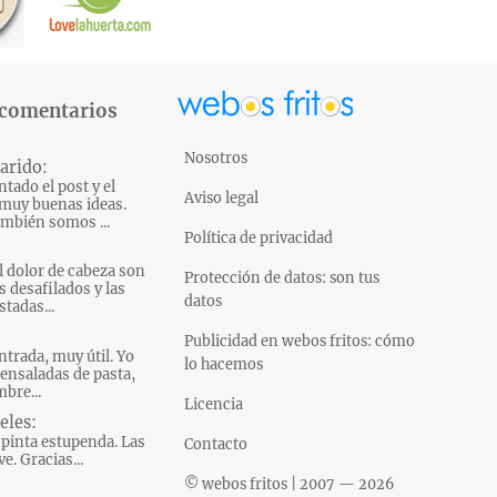
 comentarios
Nosotros
arido:
tado el post y el
Aviso legal
muy buenas ideas.
mbién somos ...
Política de privacidad
l dolor de cabeza son
Protección de datos: son tus
s desafilados y las
datos
tadas...
Publicidad en webos fritos: cómo
ntrada, muy útil. Yo
lo hacemos
ensaladas de pasta,
bre...
Licencia
eles:
pinta estupenda. Las
Contacto
e. Gracias...
© webos fritos | 2007 — 2026