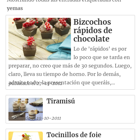
yemas
Bizcochos
rápidos de
chocolate
Lo de 'rápidos' es por
lo poco que se tarda en
preparar, no creo que más de 30 segundos. Luego,
claro, lleva su tiempo de horno. Por lo demás,
admite todo: la presentación que queráis,...
publicado el 27-01-2012
Tiramisú
publicado el 19-10-2011
Tocinillos de foie