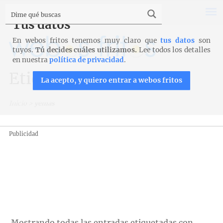
Tus datos
En webos fritos tenemos muy claro que
tus datos
son
tuyos.
Tú decides cuáles utilizamos.
Lee todos los detalles
en nuestra
política de privacidad
.
Etiqueta: yemas
La acepto, y quiero entrar a webos fritos
Inicio
>
yemas
Publicidad
Mostrando todas las entradas etiquetadas con