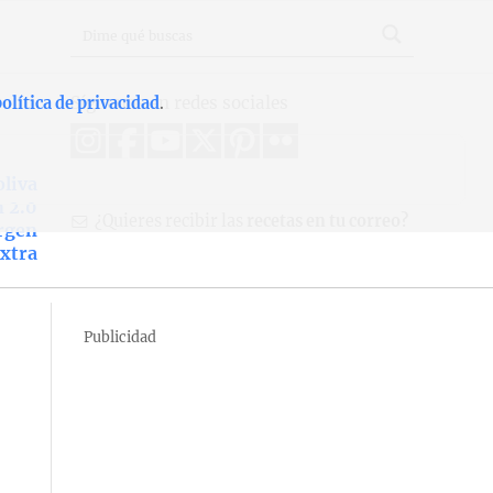
Síguenos en redes sociales
olítica de privacidad
.
oliva
n 2.0
¿Quieres recibir las
recetas en tu correo?
irgen
xtra
Publicidad