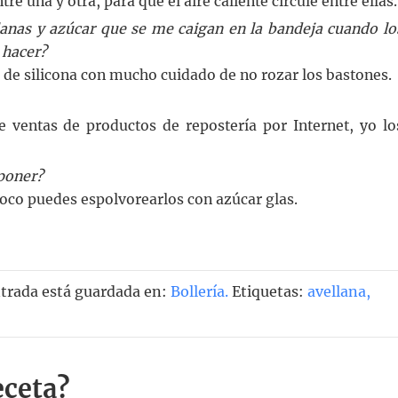
re una y otra, para que el aire caliente circule entre ellas.
lanas y azúcar que se me caigan en la bandeja cuando lo
 hacer?
a de silicona con mucho cuidado de no rozar los bastones.
e ventas de productos de repostería por Internet, yo lo
 poner?
poco puedes espolvorearlos con azúcar glas.
ntrada está guardada en:
Bollería
.
Etiquetas:
avellana
,
eceta?