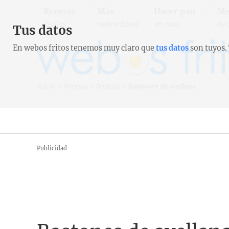
Recetas
Más
Hacer pan
Me
fáciles
webos fritos
en casa
de 
Tus datos
En webos fritos tenemos muy claro que
tus datos
son tuyos.
Inicio
>
Recetas
>
Bollería
>
Bastones de avellana
Publicidad