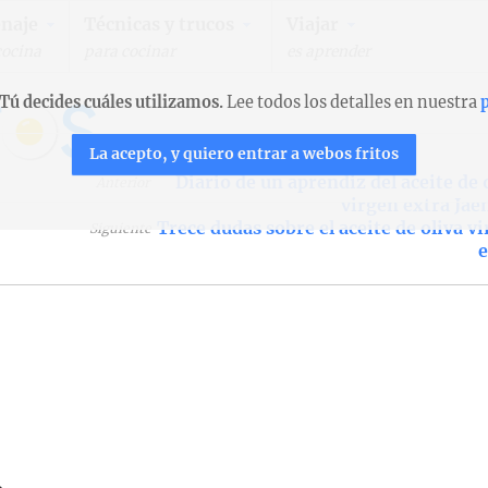
naje
Técnicas y trucos
Viajar
cocina
para cocinar
es aprender
Tú decides cuáles utilizamos.
Lee todos los detalles en nuestra
p
La acepto, y quiero entrar a webos fritos
Diario de un aprendiz del aceite de 
Anterior
virgen extra Jae
Trece dudas sobre el aceite de oliva v
Siguiente
e