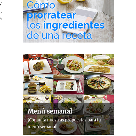
y
,
a
Menú semanal
¡Consulta nuestras propuestas para tu
menú semanal!