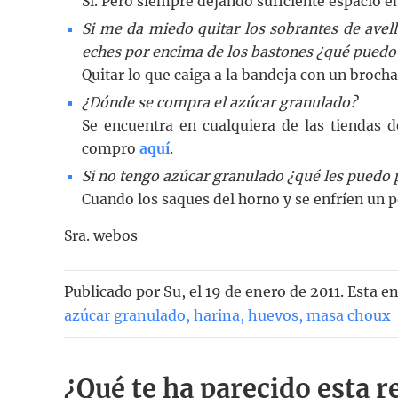
Sí. Pero siempre dejando suficiente espacio ent
Si me da miedo quitar los sobrantes de avel
eches por encima de los bastones ¿qué puedo
Quitar lo que caiga a la bandeja con un broch
¿Dónde se compra el azúcar granulado?
Se encuentra en cualquiera de las tiendas d
compro
aquí
.
Si no tengo azúcar granulado ¿qué les puedo
Cuando los saques del horno y se enfríen un 
Sra. webos
Publicado por
Su
, el
19 de enero de 2011. Esta e
azúcar granulado
,
harina
,
huevos
,
masa choux
¿Qué te ha parecido esta r