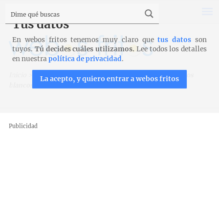
Tus datos
En webos fritos tenemos muy claro que
tus datos
son
tuyos.
Tú decides cuáles utilizamos.
Lee todos los detalles
en nuestra
política de privacidad
.
Inicio
>
Recetas
>
Huevos
>
Charlota de tortilla y espárragos
La acepto, y quiero entrar a webos fritos
blancos
Publicidad