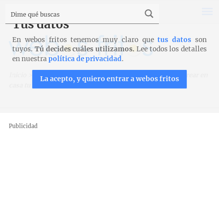
Tus datos
En webos fritos tenemos muy claro que
tus datos
son
tuyos.
Tú decides cuáles utilizamos.
Lee todos los detalles
en nuestra
política de privacidad
.
Inicio
>
Trucos, técnicas y productos
>
Técnicas
>
Cómo crear en
La acepto, y quiero entrar a webos fritos
casa tu cámara de fermentación
Publicidad