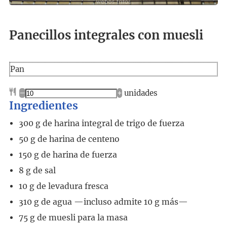
Panecillos integrales con muesli
Pan
–
+
unidades
Ingredientes
300
g
de harina integral de trigo de fuerza
50
g
de harina de centeno
150
g
de harina de fuerza
8
g
de sal
10
g
de levadura fresca
310
g
de agua
—incluso admite 10 g más—
75
g
de muesli para la masa