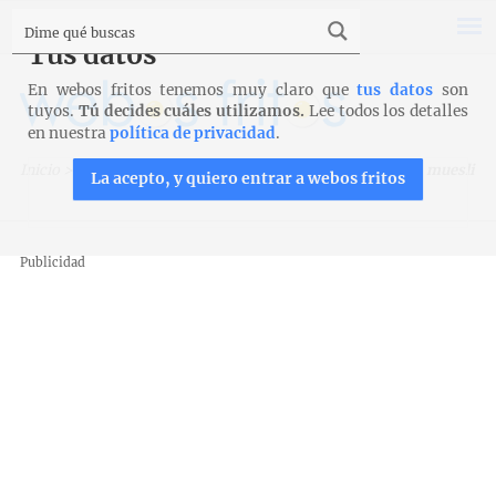
Tus datos
En webos fritos tenemos muy claro que
tus datos
son
tuyos.
Tú decides cuáles utilizamos.
Lee todos los detalles
en nuestra
política de privacidad
.
Inicio
>
Pan
>
Panes integrales
>
Panecillos integrales con muesli
La acepto, y quiero entrar a webos fritos
Publicidad