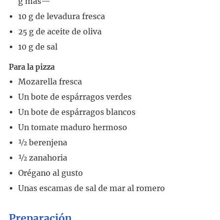
g más—
10
g
de levadura fresca
25
g
de aceite de oliva
10
g
de sal
Para la pizza
Mozarella fresca
Un bote de espárragos verdes
Un bote de espárragos blancos
Un tomate maduro hermoso
½
berenjena
½
zanahoria
Orégano al gusto
Unas escamas de sal de mar al romero
Preparación