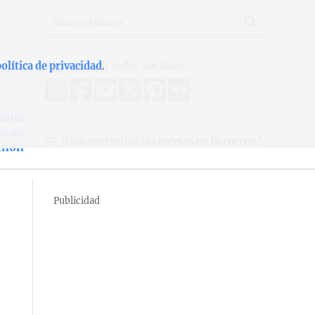
Síguenos en redes sociales
olítica de privacidad
.
anja
sa de
¿Quieres recibir las
recetas en tu correo?
iñón
Publicidad