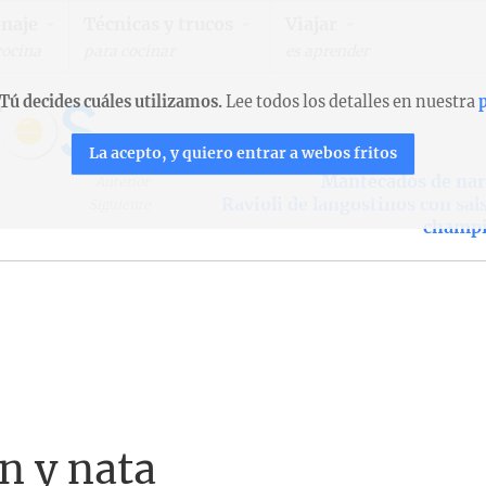
naje
Técnicas y trucos
Viajar
cocina
para cocinar
es aprender
Tú decides cuáles utilizamos.
Lee todos los detalles en nuestra
p
La acepto, y quiero entrar a webos fritos
Mantecados de nar
Anterior
Ravioli de langostinos con sal
Siguiente
champ
ón y nata