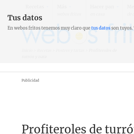
Recetas
Más
Hacer pan
Me
fáciles
webos fritos
en casa
de 
Tus datos
En webos fritos tenemos muy claro que
tus datos
son tuyos.
Inicio
>
Recetas
>
Postres y tartas
>
Profiteroles de
turrón y nata
Publicidad
Profiteroles de turr