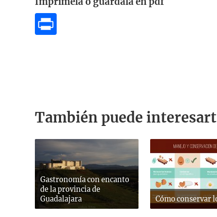
Imprímela o guárdala en pdf
También puede interesart
Gastronomía con encanto
de la provincia de
Guadalajara
Cómo conservar l