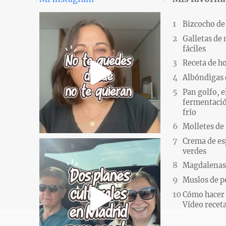
Bizcocho de
Galletas de
fáciles
Receta de h
Albóndigas 
Pan golfo, e
fermentació
frío
Molletes de
Crema de es
verdes
Magdalenas.
Muslos de po
Cómo hacer 
Vídeo recet