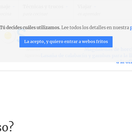
naje
Técnicas y trucos
Viajar
cocina
para cocinar
es aprender
Tú decides cuáles utilizamos.
Lee todos los detalles en nuestra
p
La acepto, y quiero entrar a webos fritos
Magdalenas de horc
Anterior
Lasaña de calabacín y gambas para la l
Siguiente
a la of
so?