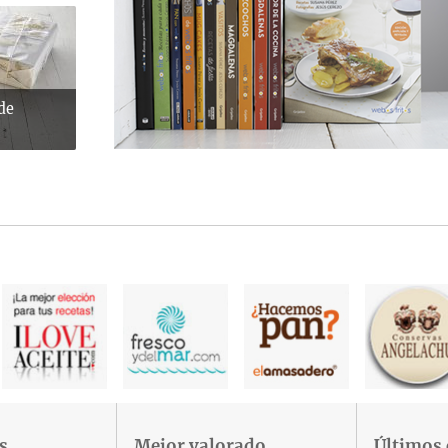
 de
s
Mejor valorado
Últimos