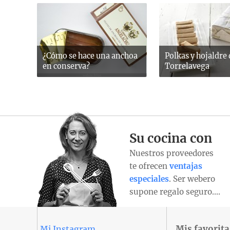
¿Cómo se hace una anchoa
Polkas y hojaldre
en conserva?
Torrelavega
Su cocina con
Nuestros proveedores
te ofrecen
ventajas
especiales
. Ser webero
supone regalo seguro….
Mis favorita
Mi Instagram