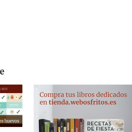
e
os huevos