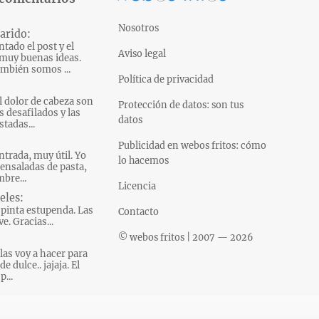
Nosotros
arido:
tado el post y el
Aviso legal
muy buenas ideas.
mbién somos ...
Política de privacidad
l dolor de cabeza son
Protección de datos: son tus
s desafilados y las
datos
tadas...
Publicidad en webos fritos: cómo
ntrada, muy útil. Yo
lo hacemos
ensaladas de pasta,
bre...
Licencia
eles:
pinta estupenda. Las
Contacto
e. Gracias...
© webos fritos | 2007 — 2026
las voy a hacer para
e dulce.. jajaja. El
p...