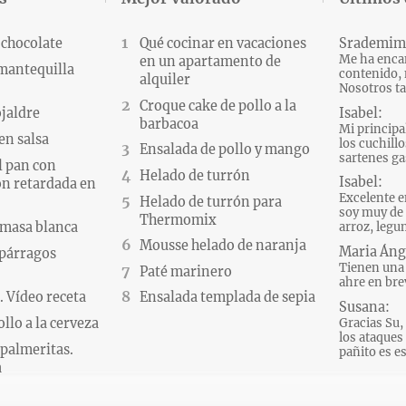
 chocolate
Qué cocinar en vacaciones
Srademim
Me ha encan
en un apartamento de
 mantequilla
contenido, 
alquiler
Nosotros ta
Croque cake de pollo a la
Isabel:
ojaldre
barbacoa
Mi principa
en salsa
los cuchillo
Ensalada de pollo y mango
sartenes gas
l pan con
Helado de turrón
Isabel:
n retardada en
Excelente e
Helado de turrón para
soy muy de 
Thermomix
 masa blanca
arroz, legum
Mousse helado de naranja
Maria Áng
párragos
Tienen una 
Paté marinero
ahre en brev
 Vídeo receta
Ensalada templada de sepia
Susana:
Gracias Su, 
llo a la cerveza
los ataques d
palmeritas.
pañito es es
a