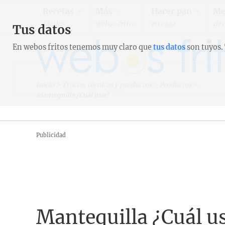
Recetas
Más
Hacer pan
Me
fáciles
webos fritos
en casa
de 
Tus datos
En webos fritos tenemos muy claro que
tus datos
son tuyos.
Inicio
>
Trucos, técnicas y productos
>
Productos
>
Mantequilla ¿Cuál uso?
Publicidad
Mantequilla ¿Cuál u