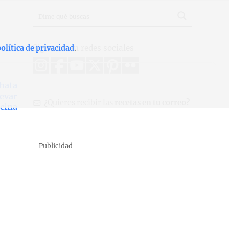
Síguenos en redes sociales
olítica de privacidad
.
hata
levar
¿Quieres recibir las
recetas en tu correo?
icina
Publicidad