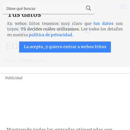
Tus datos
En webos fritos tenemos muy claro que
tus datos
son
tuyos.
Tú decides cuáles utilizamos.
Lee todos los detalles
en nuestra
política de privacidad
.
Etiqueta: bouquet garni
La acepto, y quiero entrar a webos fritos
Inicio
>
bouquet garni
Publicidad
Mostrando todas las entradas etiquetadas con