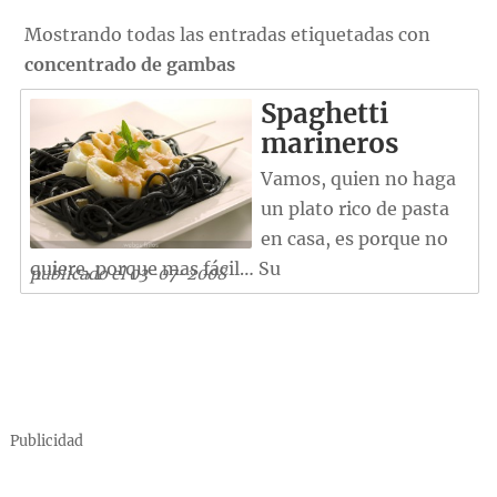
Mostrando todas las entradas etiquetadas con
concentrado de gambas
Spaghetti
marineros
Vamos, quien no haga
un plato rico de pasta
en casa, es porque no
quiere, porque mas fácil… Su
publicado el 03-07-2008
Publicidad