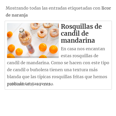
Mostrando todas las entradas etiquetadas con
licor
de naranja
Rosquillas de
candil de
mandarina
En casa nos encantan
estas rosquillas de
candil de mandarina. Como se hacen con este tipo
de candil o buñolera tienen una textura más
blanda que las típicas rosquillas fritas que hemos
probado tantas veces...
publicado el 15-04-2020