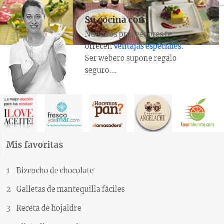
Su cocina con
Nuestros proveedores te
ofrecen
ventajas especiales
.
Ser webero supone regalo
seguro….
Mis favoritas
Bizcocho de chocolate
Galletas de mantequilla fáciles
Receta de hojaldre