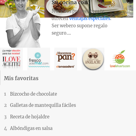
Su cocina con
Nuestros proveedores te
ofrecen
ventajas especiales
.
Ser webero supone regalo
seguro….
Mis favoritas
Bizcocho de chocolate
Galletas de mantequilla fáciles
Receta de hojaldre
Albóndigas en salsa