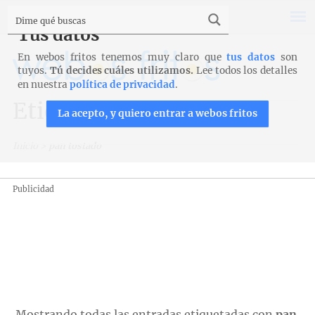
Tus datos
En webos fritos tenemos muy claro que
tus datos
son
tuyos.
Tú decides cuáles utilizamos.
Lee todos los detalles
en nuestra
política de privacidad
.
Etiqueta: pan tostado
La acepto, y quiero entrar a webos fritos
Inicio
>
pan tostado
Publicidad
Mostrando todas las entradas etiquetadas con
pan