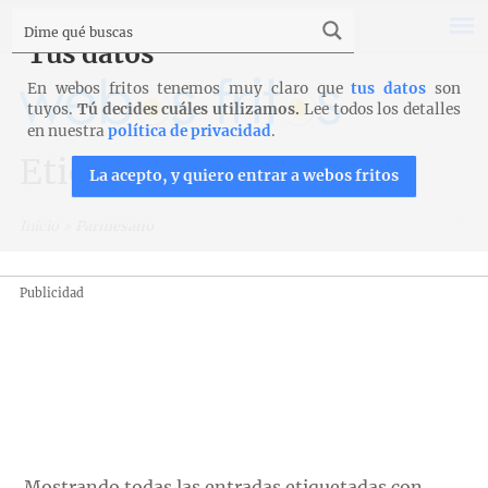
Tus datos
En webos fritos tenemos muy claro que
tus datos
son
tuyos.
Tú decides cuáles utilizamos.
Lee todos los detalles
en nuestra
política de privacidad
.
Etiqueta: Parmesano
La acepto, y quiero entrar a webos fritos
Inicio
>
Parmesano
Publicidad
Mostrando todas las entradas etiquetadas con