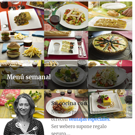
Menú semanal
Su cocina con
Nuestros proveedores te
ofrecen
ventajas especiales
.
Ser webero supone regalo
seguro….