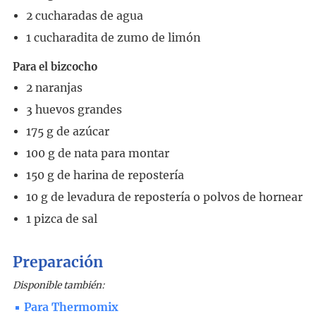
2
cucharadas
de agua
1
cucharadita
de zumo de limón
Para el bizcocho
2
naranjas
3
huevos grandes
175
g
de azúcar
100
g
de nata para montar
150
g
de harina de repostería
10
g
de levadura de repostería o polvos de hornear
1
pizca de sal
Preparación
Disponible también:
Para Thermomix