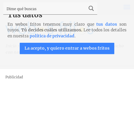
Tus datos
En webos fritos tenemos muy claro que
tus datos
son
tuyos.
Tú decides cuáles utilizamos.
Lee todos los detalles
en nuestra
política de privacidad
.
Inicio
>
Recetas
>
Bizcochos, magdalenas y galletas
>
Bizcocho
La acepto, y quiero entrar a webos fritos
con naranjas caramelizadas
Publicidad