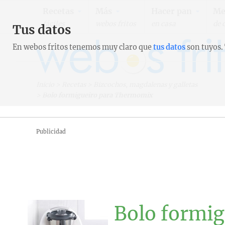
Recetas
Más
Hacer pan
Me
fáciles
webos fritos
en casa
de 
Tus datos
En webos fritos tenemos muy claro que
tus datos
son tuyos.
Inicio
>
Recetas
>
Bizcochos, magdalenas y galletas
>
Bolo formigueiro para Thermomix
Publicidad
Bolo formi