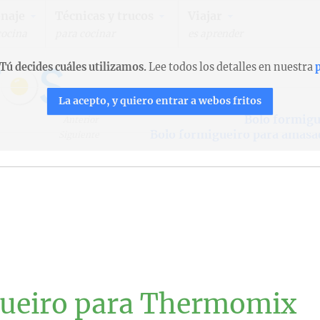
naje
Técnicas y trucos
Viajar
cocina
para cocinar
es aprender
Tú decides cuáles utilizamos.
Lee todos los detalles en nuestra
p
La acepto, y quiero entrar a webos fritos
Bolo formigu
Anterior
Bolo formigueiro para amasa
Siguiente
gueiro para Thermomix