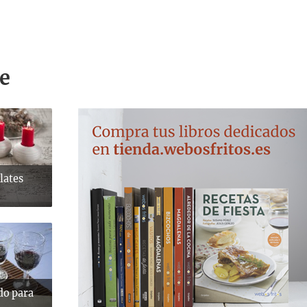
e
lates
do para