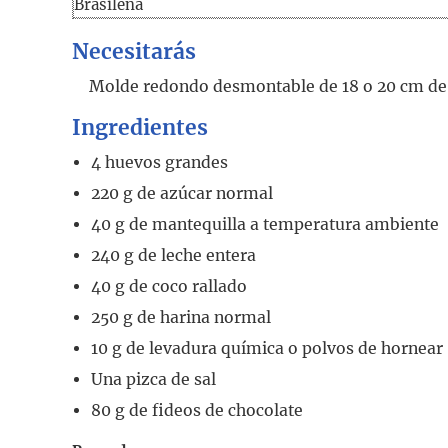
Brasileña
Necesitarás
Molde redondo desmontable de 18 o 20 cm de
Ingredientes
4
huevos grandes
220
g
de azúcar normal
40
g
de mantequilla a temperatura ambiente
240
g
de leche entera
40
g
de coco rallado
250
g
de harina normal
10
g
de levadura química o polvos de hornear
Una pizca de sal
80
g
de fideos de chocolate