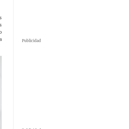
s
s
o
a
Publicidad