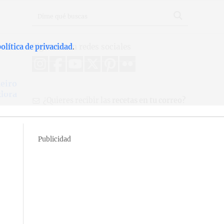
Síguenos en redes sociales
olítica de privacidad
.
eiro
dora
¿Quieres recibir las
recetas en tu correo?
Publicidad