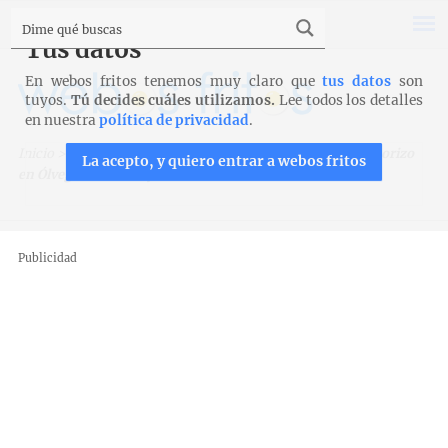
Tus datos
En webos fritos tenemos muy claro que
tus datos
son
tuyos.
Tú decides cuáles utilizamos.
Lee todos los detalles
en nuestra
política de privacidad
.
Inicio
>
Viajar es aprender
>
Rutas por España
>
Día del chorizo
La acepto, y quiero entrar a webos fritos
en Ólvega: tradición y fiesta
Publicidad