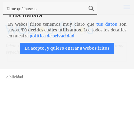
Tus datos
En webos fritos tenemos muy claro que
tus datos
son
tuyos.
Tú decides cuáles utilizamos.
Lee todos los detalles
en nuestra
política de privacidad
.
Inicio
>
Viajar es aprender
>
Rutas por España
>
Un banco muy
La acepto, y quiero entrar a webos fritos
especial en Cantabria
Publicidad