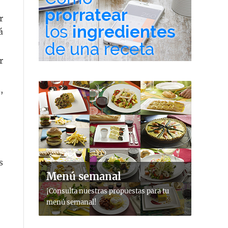
r
á
r
,
s
Menú semanal
¡Consulta nuestras propuestas para tu
menú semanal!