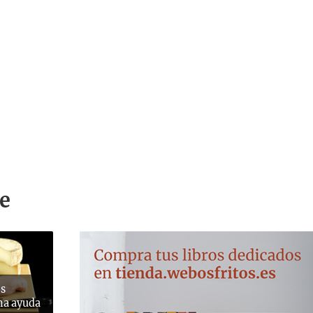
e
os
na ayuda