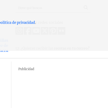
Síguenos en redes sociales
olítica de privacidad
.
illas
o de
¿Quieres recibir las
recetas en tu correo?
nera
Publicidad