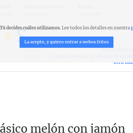
naje
Técnicas y trucos
Viajar
cocina
para cocinar
es aprender
Tú decides cuáles utilizamos.
Lee todos los detalles en nuestra
p
La acepto, y quiero entrar a webos fritos
Pastel de tort
Anterior
Cómo presentar el salmón ahumad
Siguiente
otra ma
lásico melón con jamón