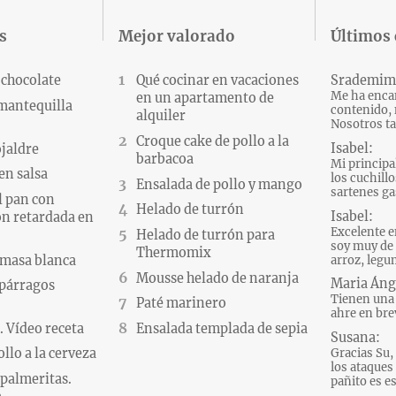
s
Mejor valorado
Últimos
 chocolate
Qué cocinar en vacaciones
Srademim
Me ha encan
en un apartamento de
 mantequilla
contenido, 
alquiler
Nosotros ta
Croque cake de pollo a la
Isabel:
ojaldre
barbacoa
Mi principa
en salsa
los cuchillo
Ensalada de pollo y mango
sartenes gas
l pan con
Helado de turrón
Isabel:
n retardada en
Excelente e
Helado de turrón para
soy muy de 
Thermomix
 masa blanca
arroz, legum
Mousse helado de naranja
Maria Áng
párragos
Tienen una 
Paté marinero
ahre en brev
 Vídeo receta
Ensalada templada de sepia
Susana:
Gracias Su, 
llo a la cerveza
los ataques d
palmeritas.
pañito es es