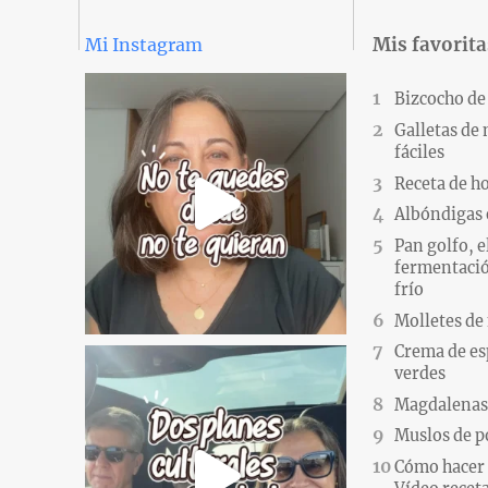
Mis favorita
Mi Instagram
Bizcocho de
Galletas de
fáciles
Receta de h
Albóndigas 
Pan golfo, e
fermentació
frío
Molletes de
Crema de es
verdes
Magdalenas.
Muslos de po
Cómo hacer 