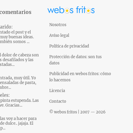
 comentarios
Nosotros
arido:
tado el post y el
Aviso legal
muy buenas ideas.
mbién somos ...
Política de privacidad
l dolor de cabeza son
Protección de datos: son tus
s desafilados y las
datos
tadas...
Publicidad en webos fritos: cómo
ntrada, muy útil. Yo
lo hacemos
ensaladas de pasta,
bre...
Licencia
eles:
pinta estupenda. Las
Contacto
e. Gracias...
© webos fritos | 2007 — 2026
las voy a hacer para
e dulce.. jajaja. El
p...