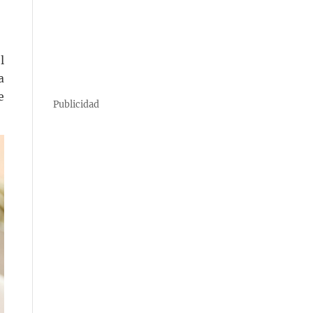
l
a
e
Publicidad