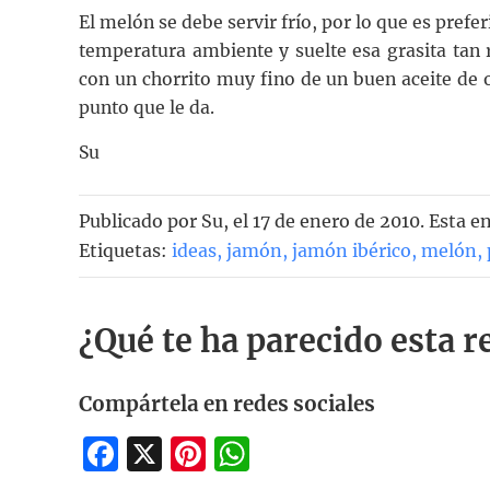
El melón se debe servir frío, por lo que es pref
temperatura ambiente y suelte esa grasita tan 
con un chorrito muy fino de un buen aceite de o
punto que le da.
Su
Publicado por
Su
, el
17 de enero de 2010. Esta e
Etiquetas:
ideas
,
jamón
,
jamón ibérico
,
melón
,
¿Qué te ha parecido esta r
Compártela en redes sociales
Facebook
X
Pinterest
WhatsApp