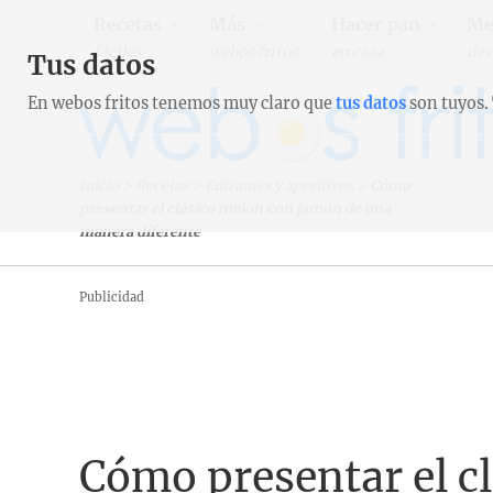
Recetas
Más
Hacer pan
Me
fáciles
webos fritos
en casa
de 
Tus datos
En webos fritos tenemos muy claro que
tus datos
son tuyos.
Inicio
>
Recetas
>
Entrantes y aperitivos
>
Cómo
presentar el clásico melón con jamón de una
manera diferente
Publicidad
Cómo presentar el c