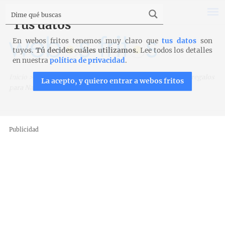
Tus datos
En webos fritos tenemos muy claro que
tus datos
son
tuyos.
Tú decides cuáles utilizamos.
Lee todos los detalles
en nuestra
política de privacidad
.
Inicio
>
Menaje de cocina
>
Mis cacharros
>
Diez ideas de regalos
La acepto, y quiero entrar a webos fritos
para Navidad 2020
Publicidad