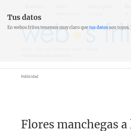
Recetas
Más
Hacer pan
Me
fáciles
webos fritos
en casa
de 
Tus datos
En webos fritos tenemos muy claro que
tus datos
son tuyos.
Inicio
>
Recetas
>
Postres y tartas
>
Flores
manchegas a lo Caperucita
Publicidad
Flores manchegas a 