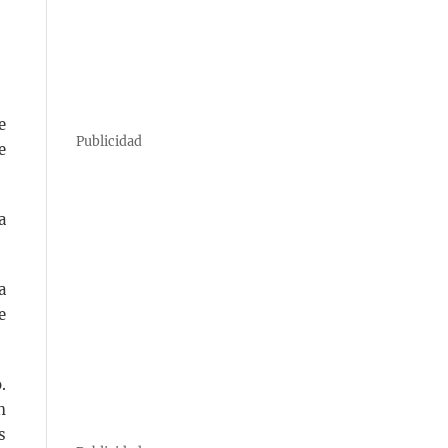
e
Publicidad
e
a
a
e
.
n
s