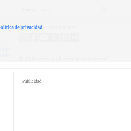
Síguenos en redes sociales
olítica de privacidad
.
bello
quedo
¿Quieres recibir las
recetas en tu correo?
Publicidad