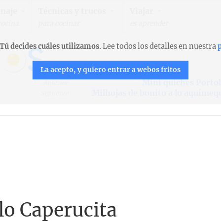
naje
Técnicas y trucos
Viajar
cocina
para cocinar
es aprender
Tú decides cuáles utilizamos.
Lee todos los detalles en nuestra
p
La acepto, y quiero entrar a webos fritos
Mini quiches Porto
Anterior
Milhojas de bonito a lo aquíme
Siguiente
lo Caperucita