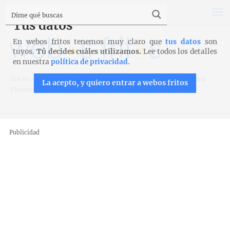
Tus datos
En webos fritos tenemos muy claro que
tus datos
son
tuyos.
Tú decides cuáles utilizamos.
Lee todos los detalles
en nuestra
política de privacidad
.
Inicio
>
Recetas para Thermomix
>
Gazpacho de sandía para
La acepto, y quiero entrar a webos fritos
Thermomix
Publicidad