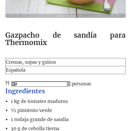
Gazpacho de sandía para
Thermomix
Cremas, sopas y guisos
Española
–
+
personas
Ingredientes
1
kg
de tomates maduros
½
pimiento verde
1
rodaja grande de sandía
30
g
de cebolla tierna