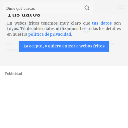
Tus datos
En webos fritos tenemos muy claro que
tus datos
son
tuyos.
Tú decides cuáles utilizamos.
Lee todos los detalles
en nuestra
política de privacidad
.
Inicio
>
Recetas para Thermomix
>
Magdalenas de chocolate
La acepto, y quiero entrar a webos fritos
negro para Thermomix
Publicidad