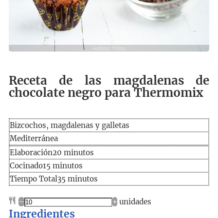
Receta de las magdalenas de
chocolate negro para Thermomix
Bizcochos, magdalenas y galletas
Mediterránea
Elaboración
minutos
Elaboración
20
minutos
Cocinado
minutos
Cocinado
15
minutos
Tiempo
minutos
Tiempo Total
35
minutos
total
–
+
unidades
Ingredientes