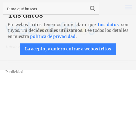
Tus datos
En webos fritos tenemos muy claro que
tus datos
son
tuyos.
Tú decides cuáles utilizamos.
Lee todos los detalles
en nuestra
política de privacidad
.
Inicio
>
Recetas
>
Postres y tartas
>
Mousse de kiwi
La acepto, y quiero entrar a webos fritos
Publicidad