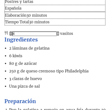
Postres y tartas
Española
Elaboración
minutos
Elaboración
30
minutos
Tiempo
minutos
Tiempo Total
30
minutos
total
–
+
vasitos
Ingredientes
2
láminas de gelatina
6
kiwis
80
g
de azúcar
250
g
de queso cremoso tipo Philadelphia
3
claras de huevo
Una pizca de sal
Preparación
Pon la gelatina a remojo en agua fría durante 10