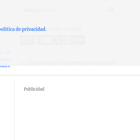
Síguenos en redes sociales
olítica de privacidad
.
sa de
ezas
¿Quieres recibir las
recetas en tu correo?
late
Publicidad