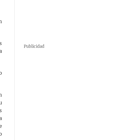
n
s
Publicidad
a
o
n
u
s
a
e
o