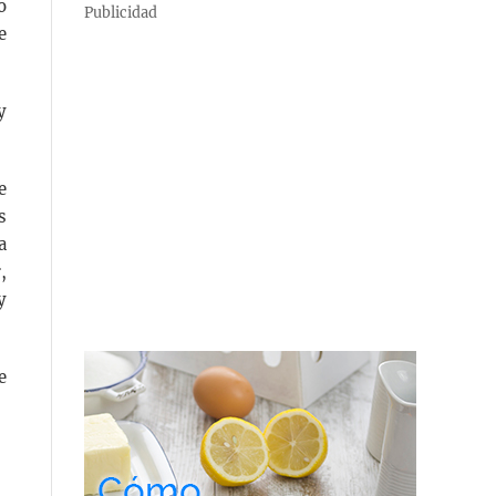
o
Publicidad
e
y
e
s
a
,
y
e