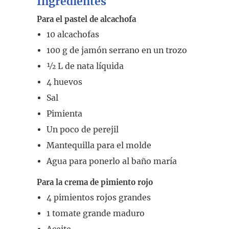
Ingredientes
Para el pastel de alcachofa
10
alcachofas
100
g
de jamón serrano en un trozo
½
L
de nata líquida
4
huevos
Sal
Pimienta
Un poco de perejil
Mantequilla para el molde
Agua para ponerlo al baño maría
Para la crema de pimiento rojo
4
pimientos rojos grandes
1
tomate grande maduro