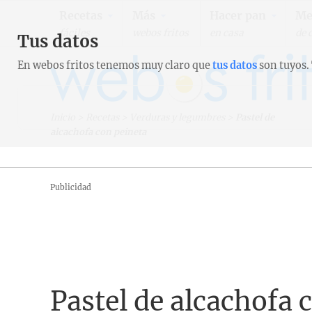
Recetas
Más
Hacer pan
Me
fáciles
webos fritos
en casa
de 
Tus datos
En webos fritos tenemos muy claro que
tus datos
son tuyos.
Inicio
>
Recetas
>
Verduras y legumbres
>
Pastel de
alcachofa con peineta
Publicidad
Pastel de alcachofa 