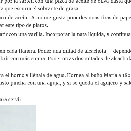
r por la sartén con una pizca de aceite de oliva hasta qu
ra que escurra el sobrante de grasa.
oco de aceite. A mí me gusta ponerles unas tiras de pape
 este tipo de platos.
tir con una varilla. Incorporar la nata líquida, y continua
 en cada flanera. Poner una mitad de alcachofa —depend
brir con más crema. Poner otras dos mitades de alcachof
a el horno y llénala de agua. Hornea al baño María a 180
isto pincha con una aguja, y si se queda el agujero y sal
ra servir.