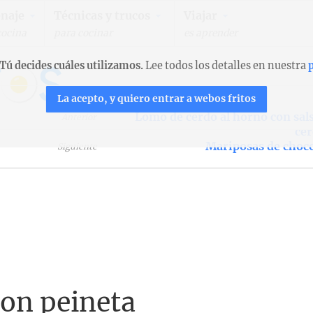
naje
Técnicas y trucos
Viajar
cocina
para cocinar
es aprender
Tú decides cuáles utilizamos.
Lee todos los detalles en nuestra
p
La acepto, y quiero entrar a webos fritos
Lomo de cerdo al horno con sal
Anterior
cer
Mariposas de choco
Siguiente
con peineta