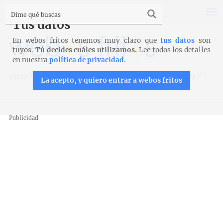
Tus datos
En webos fritos tenemos muy claro que
tus datos
son
tuyos.
Tú decides cuáles utilizamos.
Lee todos los detalles
en nuestra
política de privacidad
.
Inicio
>
Recetas
>
Macarons
>
¿Por qué adoro los macarons ?
La acepto, y quiero entrar a webos fritos
Publicidad