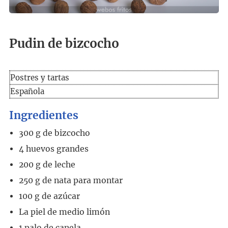
Pudin de bizcocho
Postres y tartas
Española
Ingredientes
300
g
de bizcocho
4
huevos grandes
200
g
de leche
250
g
de nata para montar
100
g
de azúcar
La piel de medio limón
1
palo de canela