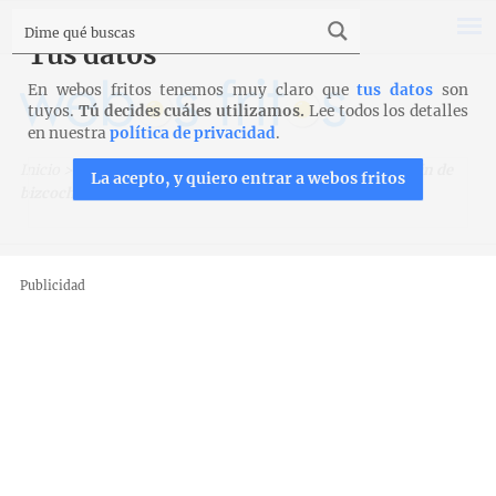
Tus datos
En webos fritos tenemos muy claro que
tus datos
son
tuyos.
Tú decides cuáles utilizamos.
Lee todos los detalles
en nuestra
política de privacidad
.
Inicio
>
Recetas
>
Bizcochos, magdalenas y galletas
>
Pudin de
La acepto, y quiero entrar a webos fritos
bizcocho
Publicidad