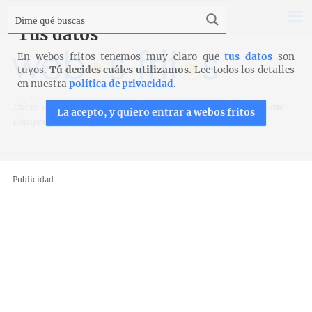
Tus datos
En webos fritos tenemos muy claro que
tus datos
son
tuyos.
Tú decides cuáles utilizamos.
Lee todos los detalles
en nuestra
política de privacidad
.
Inicio
>
Fotografía
>
Cómo fotografiar comida
>
Qué luces me
La acepto, y quiero entrar a webos fritos
compro para fotografiar comida
Publicidad