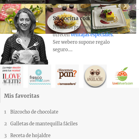
Su cocina con
Nuestros proveedores te
ofrecen
ventajas especiales
.
Ser webero supone regalo
seguro….
Mis favoritas
Bizcocho de chocolate
Galletas de mantequilla fáciles
Receta de hojaldre