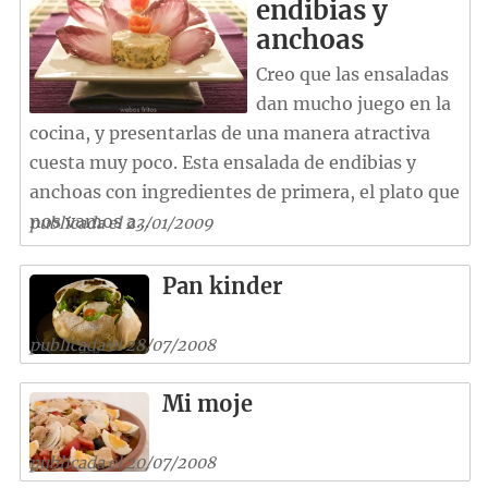
endibias y
anchoas
Creo que las ensaladas
dan mucho juego en la
cocina, y presentarlas de una manera atractiva
cuesta muy poco. Esta ensalada de endibias y
anchoas con ingredientes de primera, el plato que
nos vamos a...
publicada el 23/01/2009
Pan kinder
publicada el 28/07/2008
Mi moje
publicada el 20/07/2008