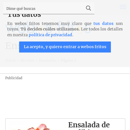
Tus datos
En webos fritos tenemos muy claro que
tus datos
son
tuyos.
Tú decides cuáles utilizamos.
Lee todos los detalles
en nuestra
política de privacidad
.
Ensaladas
La acepto, y quiero entrar a webos fritos
Inicio
>
Recetas
>
Ensaladas
>
Página 3
Publicidad
Ensalada de