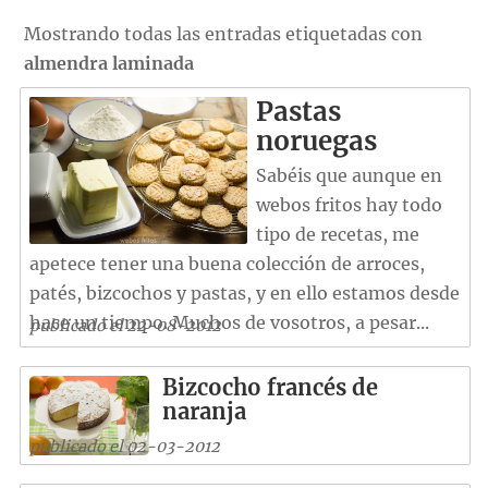
Mostrando todas las entradas etiquetadas con
almendra laminada
Pastas
noruegas
Sabéis que aunque en
webos fritos hay todo
tipo de recetas, me
apetece tener una buena colección de arroces,
patés, bizcochos y pastas, y en ello estamos desde
hace un tiempo. Muchos de vosotros, a pesar...
publicado el 22-08-2012
Bizcocho francés de
naranja
publicado el 02-03-2012