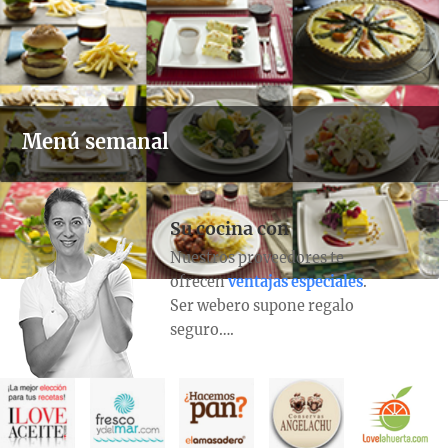
Menú semanal
Su cocina con
Nuestros proveedores te
ofrecen
ventajas especiales
.
Ser webero supone regalo
seguro….