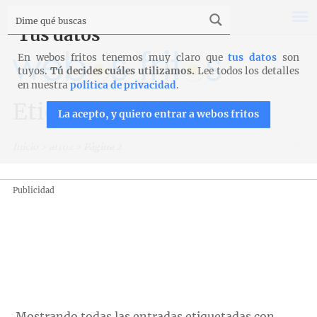
Tus datos
En webos fritos tenemos muy claro que
tus datos
son
tuyos.
Tú decides cuáles utilizamos.
Lee todos los detalles
en nuestra
política de privacidad
.
Etiqueta: arroz
La acepto, y quiero entrar a webos fritos
Inicio
>
arroz
>
Página 2
Publicidad
Mostrando todas las entradas etiquetadas con