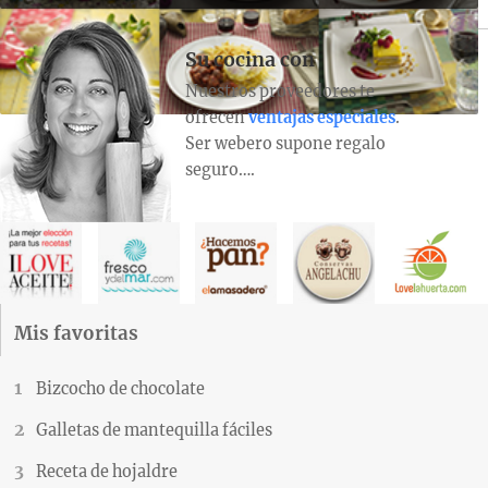
Su cocina con
Nuestros proveedores te
ofrecen
ventajas especiales
.
Ser webero supone regalo
seguro….
Mis favoritas
Bizcocho de chocolate
Galletas de mantequilla fáciles
Receta de hojaldre