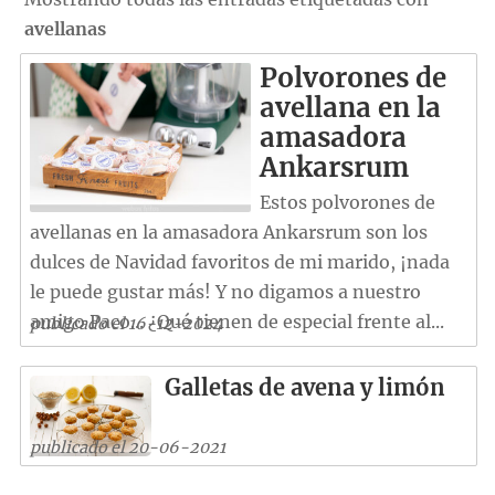
avellanas
Polvorones de
avellana en la
amasadora
Ankarsrum
Estos polvorones de
avellanas en la amasadora Ankarsrum son los
dulces de Navidad favoritos de mi marido, ¡nada
le puede gustar más! Y no digamos a nuestro
amigo Paco... ¿Qué tienen de especial frente al...
publicado el 16-12-2024
Galletas de avena y limón
publicado el 20-06-2021