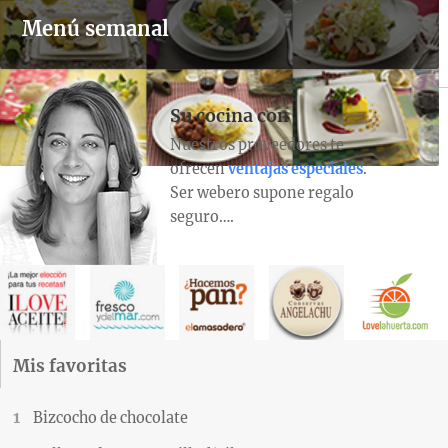
Menú semanal
Su cocina con
Nuestros proveedores te
ofrecen
ventajas especiales
.
Ser webero supone regalo
seguro….
Mis favoritas
Bizcocho de chocolate