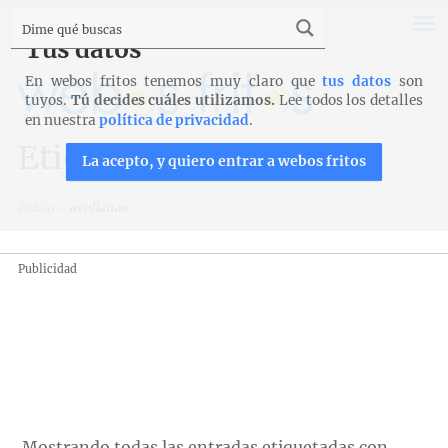
Tus datos
En webos fritos tenemos muy claro que
tus datos
son
tuyos.
Tú decides cuáles utilizamos.
Lee todos los detalles
en nuestra
política de privacidad
.
Etiqueta: avellanas
La acepto, y quiero entrar a webos fritos
Inicio
>
avellanas
Publicidad
Mostrando todas las entradas etiquetadas con