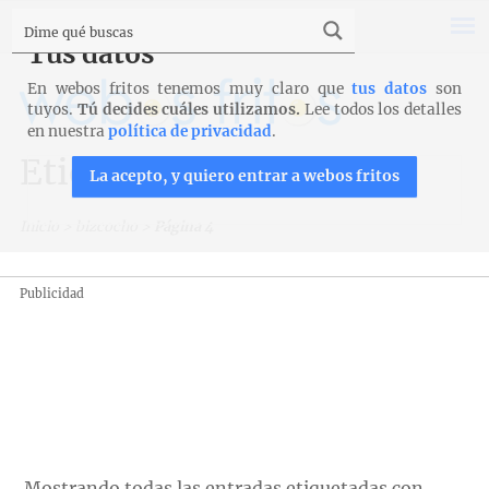
Tus datos
En webos fritos tenemos muy claro que
tus datos
son
tuyos.
Tú decides cuáles utilizamos.
Lee todos los detalles
en nuestra
política de privacidad
.
Etiqueta: bizcocho
La acepto, y quiero entrar a webos fritos
Inicio
>
bizcocho
>
Página 4
Publicidad
Mostrando todas las entradas etiquetadas con