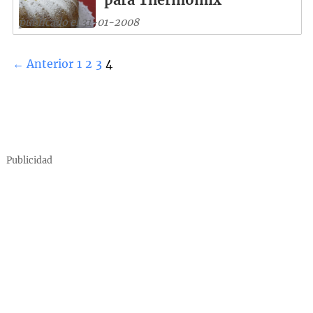
publicado el 31-01-2008
← Anterior
1
2
3
4
Publicidad