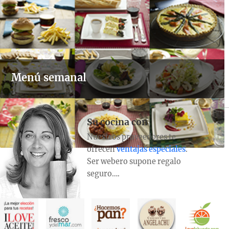
Menú semanal
Su cocina con
Nuestros proveedores te
ofrecen
ventajas especiales
.
Ser webero supone regalo
seguro….