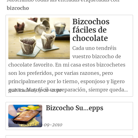
bizcocho
Bizcochos
fáciles de
chocolate
Cada uno tendréis
vuestro bizcocho de
chocolate favorito. En mi casa estos bizcochetes
son los preferidos, por varias razones, pero
principalmente por lo tierno, esponjoso y ligero
que es. Muy fácil su preparación, siempre queda...
publicado el 03-10-2010
Bizcocho Su…epps
publicado el 16-09-2010