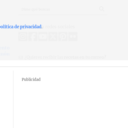
Síguenos en redes sociales
olítica de privacidad
.
vento
imón
¿Quieres recibir las
recetas en tu correo?
Publicidad