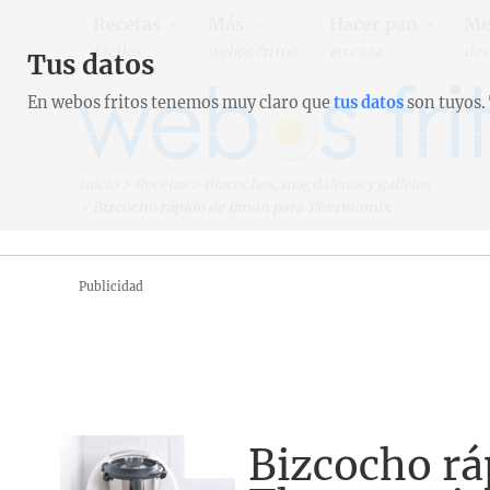
Recetas
Más
Hacer pan
Me
fáciles
webos fritos
en casa
de 
Tus datos
En webos fritos tenemos muy claro que
tus datos
son tuyos.
Inicio
>
Recetas
>
Bizcochos, magdalenas y galletas
>
Bizcocho rápido de limón para Thermomix
Publicidad
Bizcocho rá