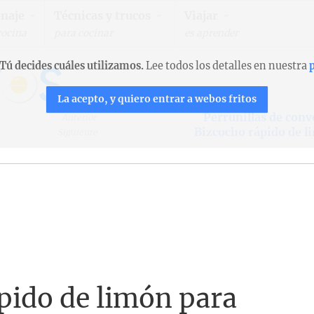
naje
Técnicas y trucos
Viajar
cocina
para cocinar
es aprender
Tú decides cuáles utilizamos.
Lee todos los detalles en nuestra
p
La acepto, y quiero entrar a webos fritos
Perrunillas de con
Anterior
Bizcocho rápido de l
Siguiente
pido de limón para