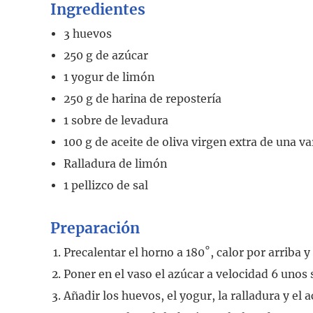
Ingredientes
3
huevos
250
g
de azúcar
1
yogur de limón
250
g
de harina de repostería
1
sobre
de levadura
100
g
de aceite de oliva virgen extra de una v
Ralladura de limón
1
pellizco de sal
Preparación
Precalentar el horno a 180˚, calor por arriba y
Poner en el vaso el azúcar a velocidad 6 unos
Añadir los huevos, el yogur, la ralladura y el