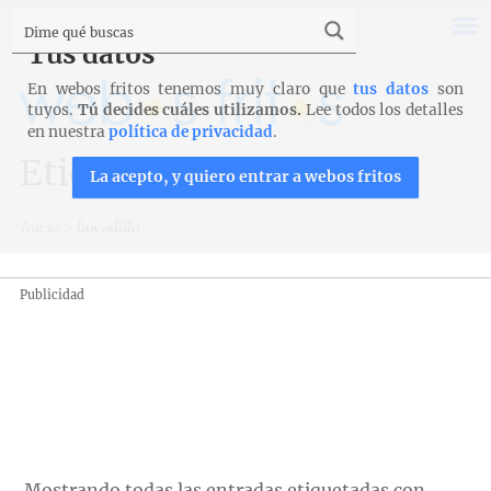
Tus datos
En webos fritos tenemos muy claro que
tus datos
son
tuyos.
Tú decides cuáles utilizamos.
Lee todos los detalles
en nuestra
política de privacidad
.
Etiqueta: bocadillo
La acepto, y quiero entrar a webos fritos
Inicio
>
bocadillo
Publicidad
Mostrando todas las entradas etiquetadas con