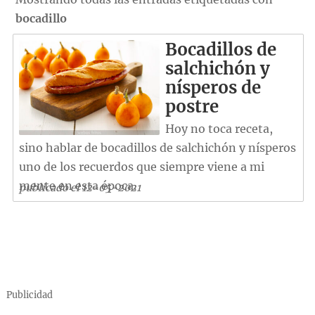
bocadillo
Bocadillos de
salchichón y
nísperos de
postre
Hoy no toca receta,
sino hablar de bocadillos de salchichón y nísperos
uno de los recuerdos que siempre viene a mi
mente en esta época.
publicado el 12-05-2021
Publicidad