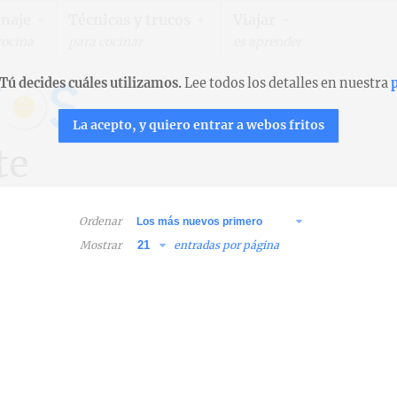
naje
Técnicas y trucos
Viajar
cocina
para cocinar
es aprender
Tú decides cuáles utilizamos.
Lee todos los detalles en nuestra
p
La acepto, y quiero entrar a webos fritos
te
Ordenar
Mostrar
entradas por página