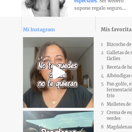
especiales
. Ser webero
supone regalo seguro….
Mis favorita
Mi Instagram
Bizcocho de
Galletas de
fáciles
Receta de h
Albóndigas 
Pan golfo, e
fermentació
frío
Molletes de
Crema de es
verdes
Magdalenas.