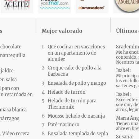
s
Mejor valorado
Últimos
 chocolate
Qué cocinar en vacaciones
Srademim
Me ha encan
en un apartamento de
 mantequilla
contenido, 
alquiler
Nosotros ta
Croque cake de pollo a la
Isabel:
ojaldre
barbacoa
Mi principa
en salsa
los cuchillo
Ensalada de pollo y mango
sartenes gas
l pan con
Helado de turrón
Isabel:
n retardada en
Excelente e
Helado de turrón para
soy muy de 
Thermomix
 masa blanca
arroz, legum
Mousse helado de naranja
Maria Áng
párragos
Tienen una 
Paté marinero
ahre en brev
 Vídeo receta
Ensalada templada de sepia
Susana: