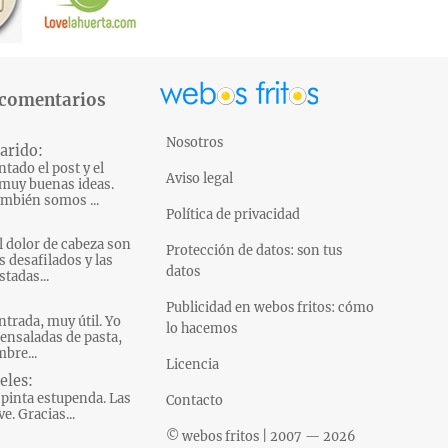
 comentarios
Nosotros
arido:
tado el post y el
Aviso legal
muy buenas ideas.
mbién somos ...
Política de privacidad
l dolor de cabeza son
Protección de datos: son tus
s desafilados y las
datos
tadas...
Publicidad en webos fritos: cómo
ntrada, muy útil. Yo
lo hacemos
ensaladas de pasta,
bre...
Licencia
eles:
pinta estupenda. Las
Contacto
e. Gracias...
© webos fritos | 2007 — 2026