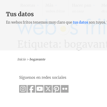
Recetas
Más
Hacer pan
Me
fáciles
webos fritos
en casa
de 
Tus datos
En webos fritos tenemos muy claro que
tus datos
son tuyos.
Etiqueta: bogavan
Inicio
>
bogavante
Síguenos en redes sociales