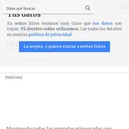
Tus datos
En webos fritos tenemos muy claro que
tus datos
son
tuyos.
Tú decides cuáles utilizamos.
Lee todos los detalles
en nuestra
política de privacidad
.
Etiqueta: caldo de carne
La acepto, y quiero entrar a webos fritos
Inicio
>
caldo de carne
Publicidad
Mostrando todas las entradas etiquetadas con