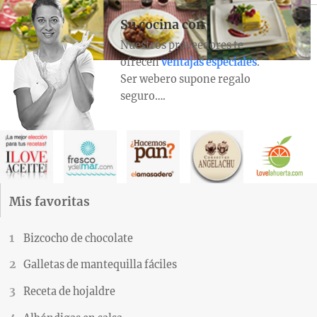
Su cocina con
Nuestros proveedores te
ofrecen
ventajas especiales
.
Ser webero supone regalo
seguro….
Mis favoritas
Bizcocho de chocolate
Galletas de mantequilla fáciles
Receta de hojaldre