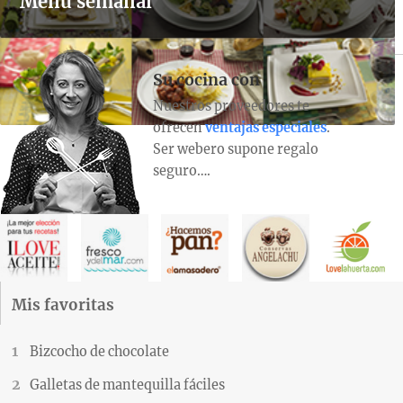
Menú semanal
Su cocina con
Nuestros proveedores te
ofrecen
ventajas especiales
.
Ser webero supone regalo
seguro….
Mis favoritas
Bizcocho de chocolate
Galletas de mantequilla fáciles