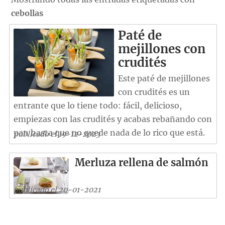
cebollas
Paté de
mejillones con
crudités
Este paté de mejillones
con crudités es un
entrante que lo tiene todo: fácil, delicioso,
empiezas con las crudités y acabas rebañando con
pan hasta que no quede nada de lo rico que está.
publicado el 19-12-2023
Merluza rellena de salmón
publicado el 20-01-2021