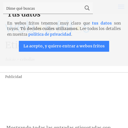
Tus datos
En webos fritos tenemos muy claro que
tus datos
son
tuyos.
Tú decides cuáles utilizamos.
Lee todos los detalles
en nuestra
política de privacidad
.
Etiqueta: cebollas
La acepto, y quiero entrar a webos fritos
Inicio
>
cebollas
Publicidad
Mostrando todas las entradas etiquetadas con