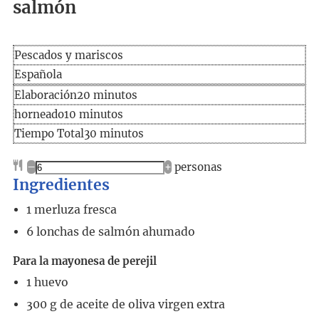
salmón
Pescados y mariscos
Española
Elaboración
minutos
Elaboración
20
minutos
minutos
horneado
10
minutos
Tiempo
minutos
Tiempo Total
30
minutos
total
–
+
personas
Ingredientes
1
merluza fresca
6
lonchas de salmón ahumado
Para la mayonesa de perejil
1
huevo
300
g
de aceite de oliva virgen extra