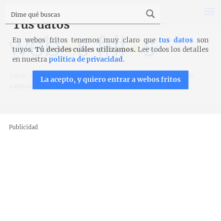
Tus datos
En webos fritos tenemos muy claro que
tus datos
son
tuyos.
Tú decides cuáles utilizamos.
Lee todos los detalles
en nuestra
política de privacidad
.
Inicio
>
Recetas
>
Pescados y mariscos
>
Merluza rellena de
La acepto, y quiero entrar a webos fritos
salmón
Publicidad